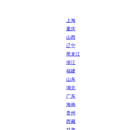
上海
重庆
山西
辽宁
黑龙江
浙江
福建
山东
湖北
广东
海南
贵州
西藏
甘肃