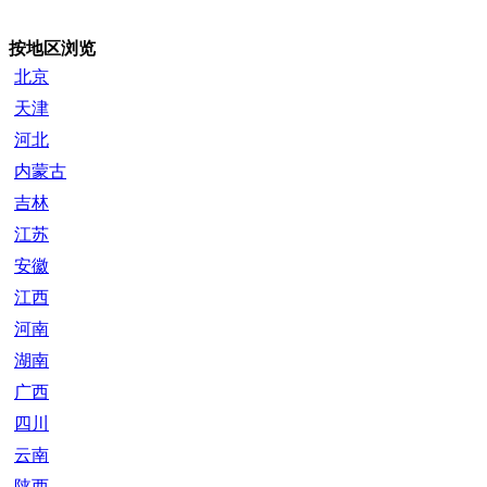
按地区浏览
北京
天津
河北
内蒙古
吉林
江苏
安徽
江西
河南
湖南
广西
四川
云南
陕西