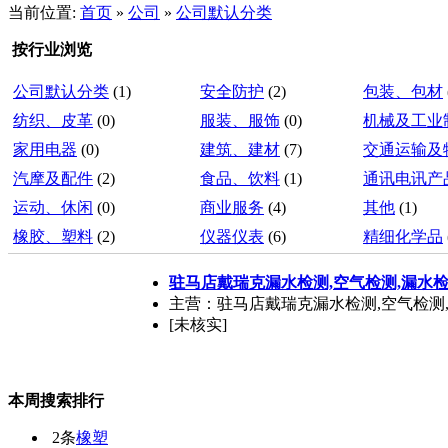
当前位置:
首页
»
公司
»
公司默认分类
按行业浏览
公司默认分类
(1)
安全防护
(2)
包装、包材
纺织、皮革
(0)
服装、服饰
(0)
机械及工业
家用电器
(0)
建筑、建材
(7)
交通运输及
汽摩及配件
(2)
食品、饮料
(1)
通讯电讯产
运动、休闲
(0)
商业服务
(4)
其他
(1)
橡胶、塑料
(2)
仪器仪表
(6)
精细化学品
驻马店戴瑞克漏水检测,空气检测,漏水检
主营：驻马店戴瑞克漏水检测,空气检测,
[未核实]
本周搜索排行
2条
橡塑