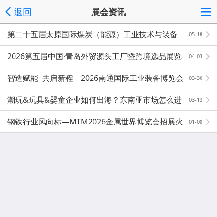
返回
展会资讯
第二十五届太原国际煤炭（能源）工业技术与装备
05-18
展览会
2026第五届中国·青岛外贸源头工厂暨跨境选品展览
04-03
会
智造赋能· 共启新程｜2026南通国际工业装备博览会
03-30
潮玩&玩具&婴童企业如何出海？东南亚市场怎么进
03-13
入？
钢铁行业风向标—MTM2026金属世界博览会招展火
01-08
热进行中！