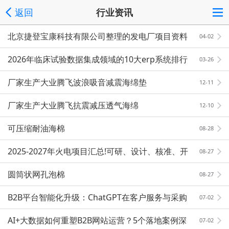
返回
行业资讯
北京捷登宝康科技有限公司整理的发电厂项目资料
04-02
准确率高
2026年临床试验数据集成领域的10大erp系统排行
03-26
厂家生产大业腾飞波浪吸音减震海绵垫
12-11
厂家生产大业腾飞抗震减压透气海绵
12-10
可压缩耐油海棉
08-28
2025-2027年火电项目汇总!可研、设计、核准、开
08-27
工等
圆筒状网孔泡棉
08-27
B2B平台智能化升级：ChatGPT在客户服务与采购
07-02
匹配中的应用
AI+大数据如何重塑B2B网站运营？5个落地案例深
07-02