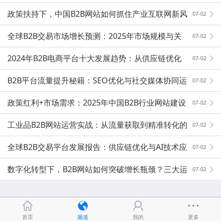
度解析
政策扶持下，中国B2B网站如何抓住产业互联网新风
07-02
口？
全球B2B交易市场增长预测：2025年市场规模与关
07-02
键机遇分析
2024年B2B电商平台十大发展趋势：从供应链优化
07-02
到AI赋能
B2B平台流量提升秘籍：SEO优化与社交媒体协同运
07-02
营案例
政策红利+市场需求：2025年中国B2B行业网站建设
07-02
指南
工业品B2B网站运营实战：从流量获取到精准转化的
07-02
方法论
全球B2B交易平台发展报告：供应链优化与AI技术应
07-02
用新机遇
数字化转型下，B2B网站如何突破增长瓶颈？三大运
07-02
营策略揭秘
首页
频道
我的
更多